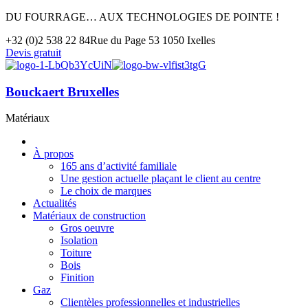
DU FOURRAGE… AUX TECHNOLOGIES DE POINTE !
+32 (0)2 538 22 84
Rue du Page 53 1050 Ixelles
Devis gratuit
Bouckaert Bruxelles
Matériaux
À propos
165 ans d’activité familiale
Une gestion actuelle plaçant le client au centre
Le choix de marques
Actualités
Matériaux de construction
Gros oeuvre
Isolation
Toiture
Bois
Finition
Gaz
Clientèles professionnelles et industrielles